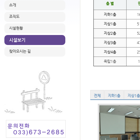
층 별
소개
지하1층
1
조직도
지상1층
5
시설현황
지상2층
5
시설보기
지상3층
4
찾아오시는 길
지상4층
2
옥탑1층
전체
지하1층
지상1층