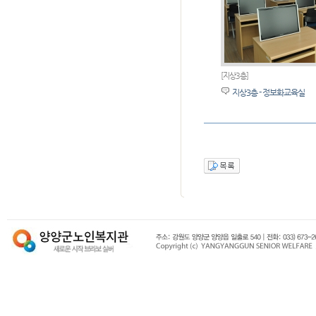
[지상3층]
지상3층 - 정보화교육실